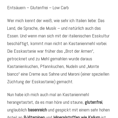
Entsäuern – Glutenfrei – Low Carb
Wer mich kennt der weiß, wie sehr ich Italien liebe: Das
Land, die Sprache, die Musik – und natürlich auch das
Essen. Und wenn man sich mit der italienischen Esskultur
beschäftigt, kommt man nicht an Kastanienmehl vorbei.
Die Esskastanie war früher das „Brot der Armen“,
getrocknet und zu Mehl gemahlen wurde daraus
Kastanienkuchen, Pfannkuchen, Nudeln und „Monte
bianco“ eine Creme aus Sahne und Maroni (einer speziellen
Züchtung der Esskastanie) gemacht.
Nun habe ich mich auch mal an Kastanienmehl
herangetastet, da es man höre und staune,
glutenfrei
,
unglaublich
basenreich
und gespickt mit einem sehr hohen
Anteil an
B-Vitaminen
und
Mineralstoffen wie Kalium
ist.