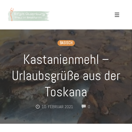
Toggle
naviga
Skip
to
BASISCH
content
Kastanienmehl –
Urlaubsgrüße aus der
Toskana
COMMENTS
10. FEBRUAR 2021
0