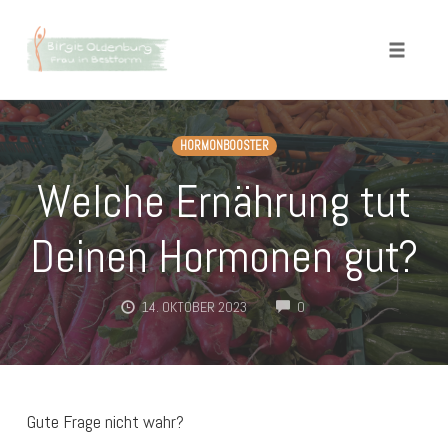
Toggle
naviga
Skip
to
HORMONBOOSTER
content
Welche Ernährung tut
Deinen Hormonen gut?
COMMENTS
14. OKTOBER 2023
0
Gute Frage nicht wahr?