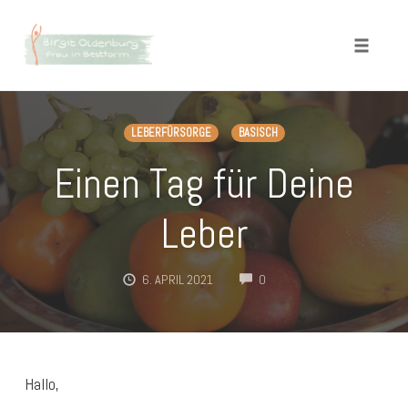
Toggle
naviga
Skip
to
LEBERFÜRSORGE
BASISCH
content
Einen Tag für Deine
Leber
COMMENTS
6. APRIL 2021
0
Hallo,