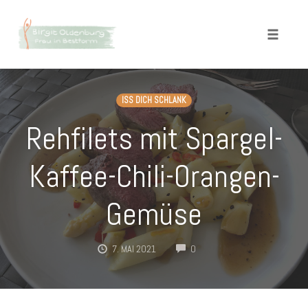
Toggle
naviga
Skip
to
ISS DICH SCHLANK
content
Rehfilets mit Spargel-
Kaffee-Chili-Orangen-
Gemüse
COMMENTS
7. MAI 2021
0