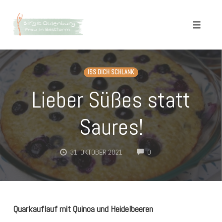
Toggle
naviga
Skip
to
ISS DICH SCHLANK
content
Lieber Süßes statt
Saures!
COMMENTS
31. OKTOBER 2021
0
Quarkauflauf mit Quinoa und Heidelbeeren